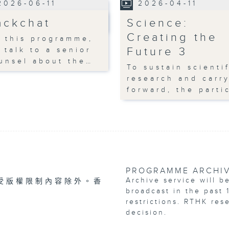
2026-06-11
2026-04-11
ackchat
Science:
Creating the
 this programme,
Future 3
 talk to a senior
unsel about the…
To sustain scienti
research and carry
forward, the parti
PROGRAMME ARCHI
Archive service will b
受版權限制內容除外。香
broadcast in the past 
restrictions. RTHK res
decision.