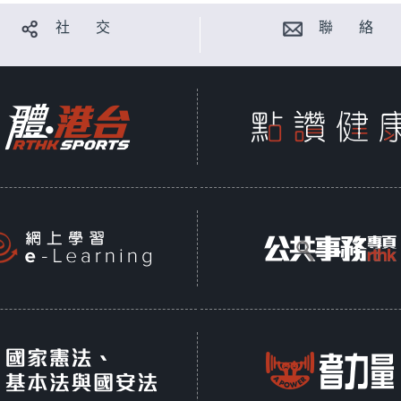
社 交
聯 絡