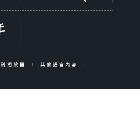
障礙播放器
|
其他語言內容
|