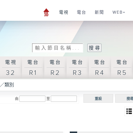
電視
電台
新聞
WEB+
電視
電台
電台
電台
電台
電台
32
R1
R2
R3
R4
R5
／類別
由
至
重設
搜