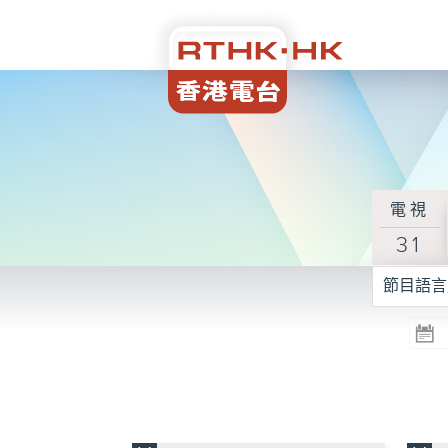
電視
31
節目語言