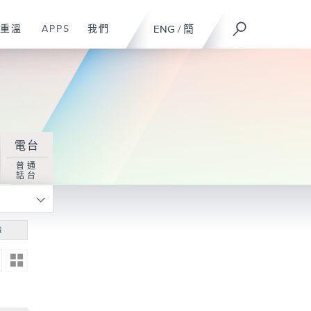
重溫
APPS
我們
ENG
/
簡
電台
普通
話台
尋