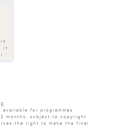
fic
 it
ci…
VE
e available for programmes
12 months, subject to copyright
erves the right to make the final