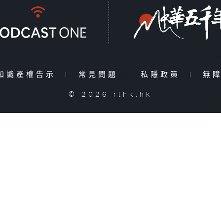
知識產權告示
|
常見問題
|
私隱政策
|
無
© 2026 rthk.hk