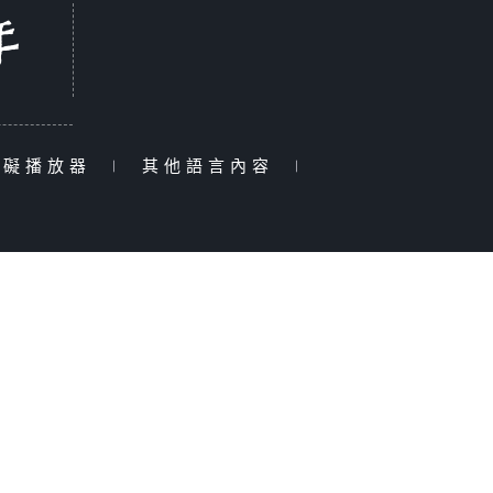
障礙播放器
|
其他語言內容
|