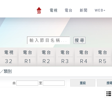
電視
電台
新聞
WEB+
電視
電台
電台
電台
電台
電台
32
R1
R2
R3
R4
R5
／類別
由
至
重設
搜