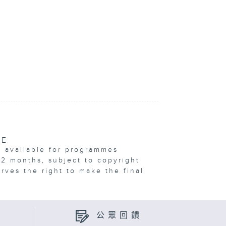
VE
e available for programmes
12 months, subject to copyright
erves the right to make the final
公眾回饋