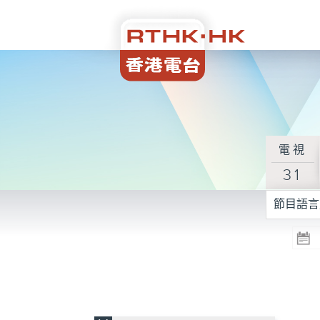
電視
31
節目語言