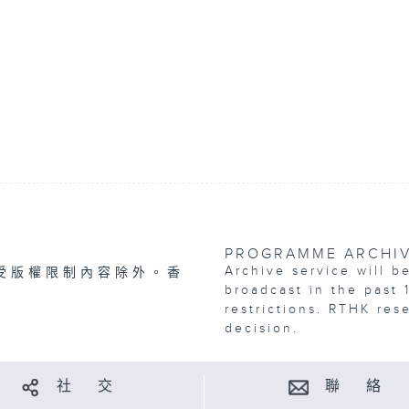
PROGRAMME ARCHI
Archive service will b
受版權限制內容除外。香
broadcast in the past 
restrictions. RTHK res
decision.
社 交
聯 絡