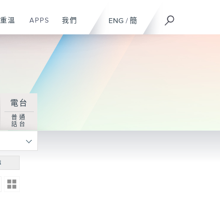
重溫
APPS
我們
ENG
/
簡
電台
普通
話台
尋