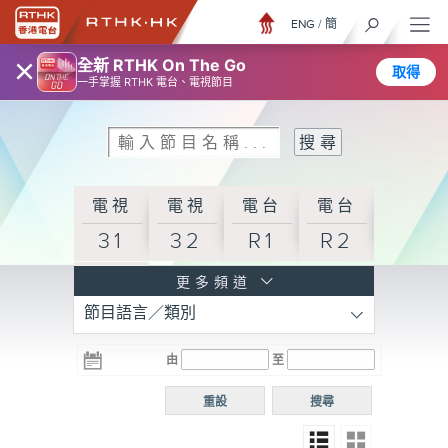
ENG
/
簡
×
全新 RTHK On The Go
取得
一手掌握 RTHK 電台、電視節目
電視
電視
電台
電台
31
32
R1
R2
電台
更多頻道
節目語言／類別
R3
電台
電台
電台
由
至
普通
R4
R5
話台
重設
搜尋