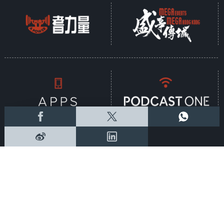
新聞稿
|
招聘
|
招標
|