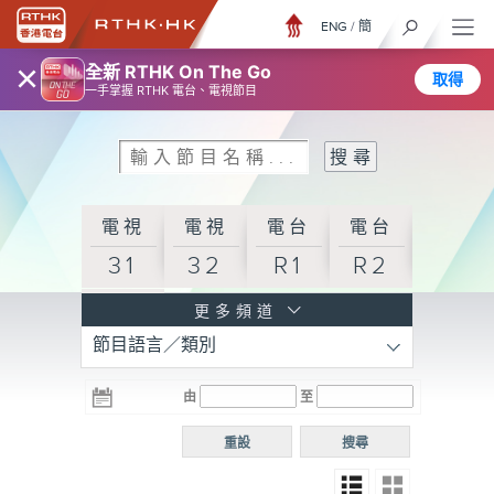
ENG
/
簡
×
全新 RTHK On The Go
取得
一手掌握 RTHK 電台、電視節目
電視
電視
電台
電台
31
32
R1
R2
電台
更多頻道
節目語言／類別
R3
電台
電台
電台
由
至
普通
R4
R5
話台
重設
搜尋