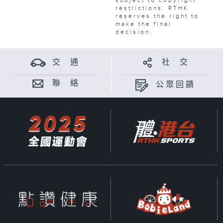
subject to copyright
restrictions. RTHK
reserves the right to
make the final
decision.
交 通
社 交
聯 絡
公眾回饋