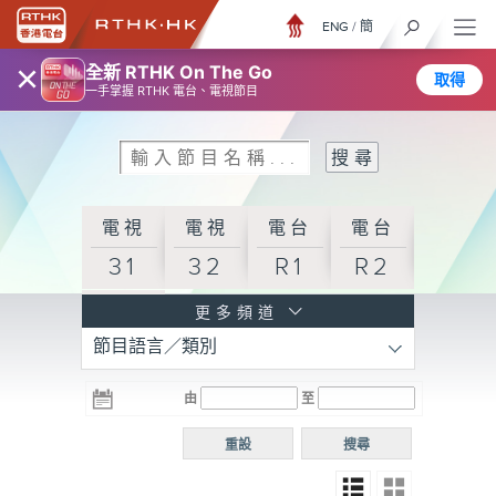
ENG
/
簡
×
全新 RTHK On The Go
取得
一手掌握 RTHK 電台、電視節目
電視
電視
電台
電台
31
32
R1
R2
電台
更多頻道
節目語言／類別
R3
電台
電台
電台
由
至
普通
R4
R5
話台
重設
搜尋