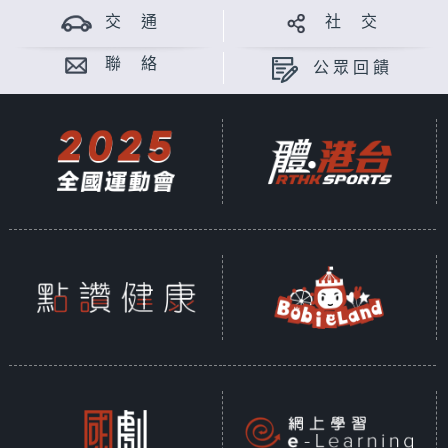
交 通
社 交
聯 絡
公眾回饋