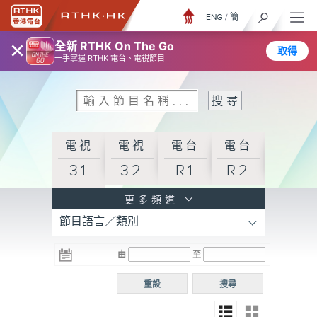
ENG
/
簡
×
全新 RTHK On The Go
取得
一手掌握 RTHK 電台、電視節目
電視
電視
電台
電台
31
32
R1
R2
電台
更多頻道
節目語言／類別
R3
電台
電台
電台
由
至
普通
R4
R5
話台
重設
搜尋