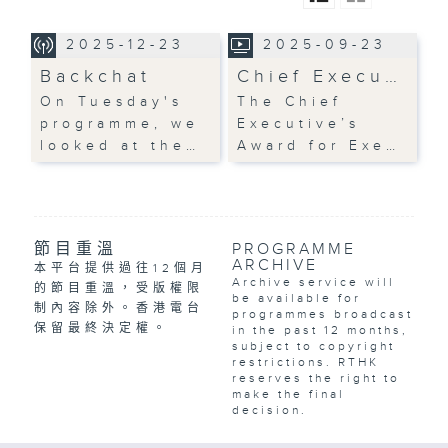
2025-12-23
2025-09-23
Backchat
Chief Execu…
On Tuesday's
The Chief
programme, we
Executive’s
looked at the…
Award for Exe…
節目重溫
PROGRAMME
ARCHIVE
本平台提供過往12個月
Archive service will
的節目重溫，受版權限
be available for
制內容除外。香港電台
programmes broadcast
保留最終決定權。
in the past 12 months,
subject to copyright
restrictions. RTHK
reserves the right to
make the final
decision.