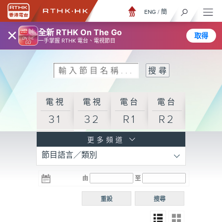
ENG
/
簡
×
全新 RTHK On The Go
取得
一手掌握 RTHK 電台、電視節目
電視
電視
電台
電台
31
32
R1
R2
電台
更多頻道
節目語言／類別
R3
電台
電台
電台
由
至
普通
R4
R5
話台
重設
搜尋