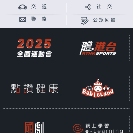
交 通
社 交
聯 絡
公眾回饋