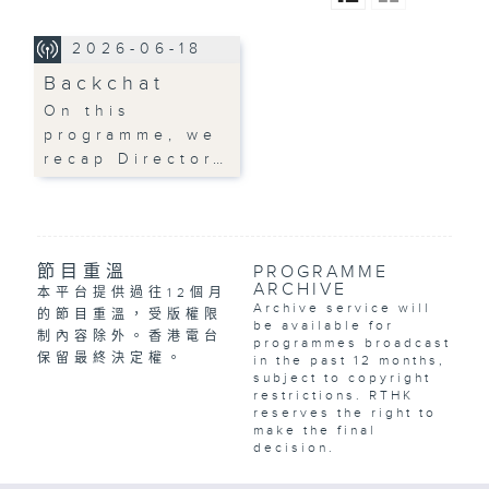
2026-06-18
Backchat
On this
programme, we
recap Director…
節目重溫
PROGRAMME
ARCHIVE
本平台提供過往12個月
Archive service will
的節目重溫，受版權限
be available for
制內容除外。香港電台
programmes broadcast
保留最終決定權。
in the past 12 months,
subject to copyright
restrictions. RTHK
reserves the right to
make the final
decision.