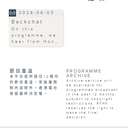
2026-06-03
Backchat
On this
programme, we
hear from Hon…
節目重溫
PROGRAMME
ARCHIVE
本平台提供過往12個月
Archive service will
的節目重溫，受版權限
be available for
制內容除外。香港電台
programmes broadcast
保留最終決定權。
in the past 12 months,
subject to copyright
restrictions. RTHK
reserves the right to
make the final
decision.