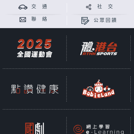
交 通
社 交
聯 絡
公眾回饋