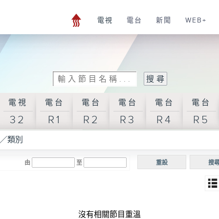
電視
電台
新聞
WEB+
電視
電台
電台
電台
電台
電台
32
R1
R2
R3
R4
R5
／類別
由
至
重設
搜
沒有相關節目重溫