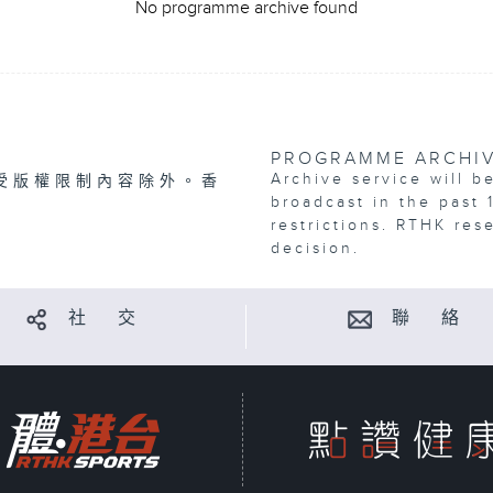
No programme archive found
PROGRAMME ARCHI
Archive service will b
受版權限制內容除外。香
broadcast in the past 
restrictions. RTHK res
decision.
社 交
聯 絡