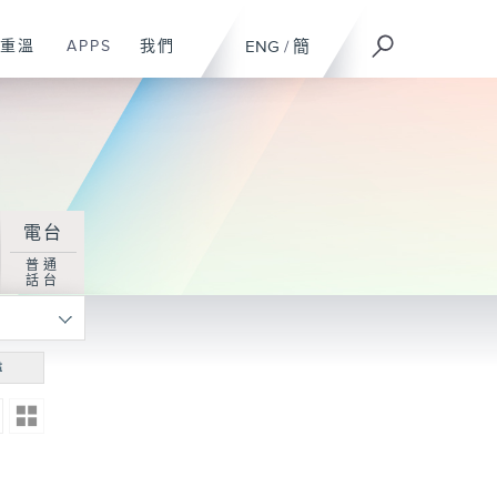
重溫
APPS
我們
ENG
/
簡
電台
普通
話台
尋