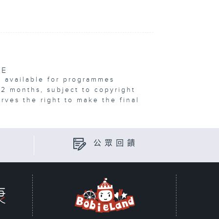
VE
e available for programmes
12 months, subject to copyright
erves the right to make the final
公眾回饋