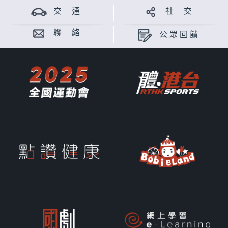
交 通
社 交
聯 絡
公眾回饋