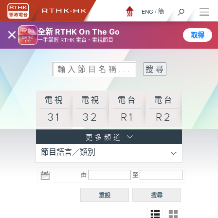
ENG
/
簡
×
全新 RTHK On The Go
取得
一手掌握 RTHK 電台、電視節目
電視
電視
電台
電台
31
32
R1
R2
電台
更多頻道
節目語言／類別
R3
電台
電台
電台
由
至
普通
R4
R5
話台
重設
搜尋