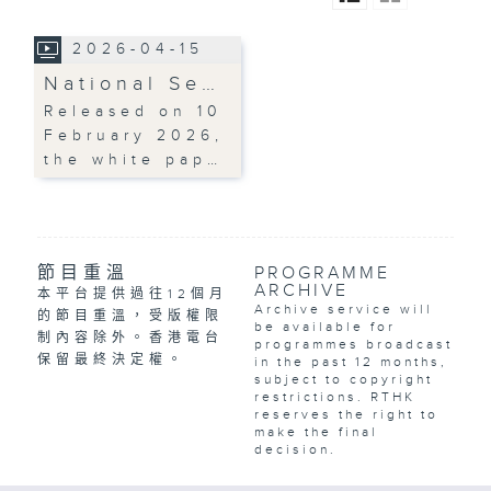
2026-04-15
National Se…
Released on 10
February 2026,
the white pap…
節目重溫
PROGRAMME
ARCHIVE
本平台提供過往12個月
Archive service will
的節目重溫，受版權限
be available for
制內容除外。香港電台
programmes broadcast
保留最終決定權。
in the past 12 months,
subject to copyright
restrictions. RTHK
reserves the right to
make the final
decision.