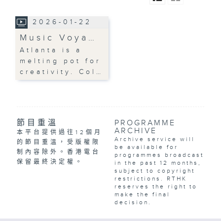
2026-01-22
Music Voya…
Atlanta is a
melting pot for
creativity. Col…
節目重溫
PROGRAMME
ARCHIVE
本平台提供過往12個月
Archive service will
的節目重溫，受版權限
be available for
制內容除外。香港電台
programmes broadcast
保留最終決定權。
in the past 12 months,
subject to copyright
restrictions. RTHK
reserves the right to
make the final
decision.