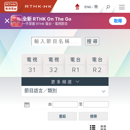
ENG
/
簡
×
全新 RTHK On The Go
取得
一手掌握 RTHK 電台、電視節目
電視
電視
電台
電台
31
32
R1
R2
電台
更多頻道
節目語言／類別
R3
電台
電台
電台
由
至
普通
R4
R5
話台
重設
搜尋