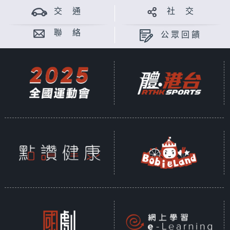
交 通
社 交
聯 絡
公眾回饋