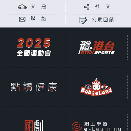
交 通
社 交
聯 絡
公眾回饋