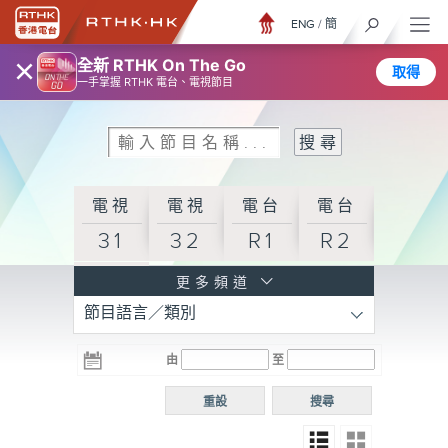
ENG
/
簡
×
全新 RTHK On The Go
取得
一手掌握 RTHK 電台、電視節目
電視
電視
電台
電台
31
32
R1
R2
電台
更多頻道
節目語言／類別
R3
電台
電台
電台
由
至
普通
R4
R5
話台
重設
搜尋