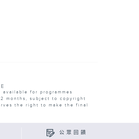
VE
e available for programmes
12 months, subject to copyright
erves the right to make the final
公眾回饋