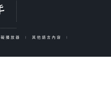
障礙播放器
|
其他語言內容
|