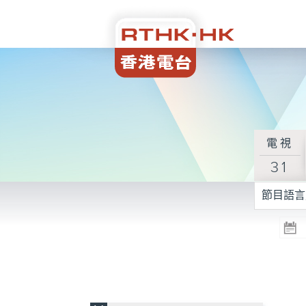
電視
31
節目語言