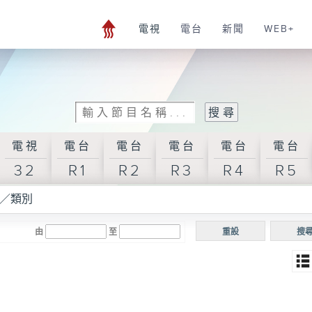
電視
電台
新聞
WEB+
電視
電台
電台
電台
電台
電台
32
R1
R2
R3
R4
R5
／類別
由
至
重設
搜