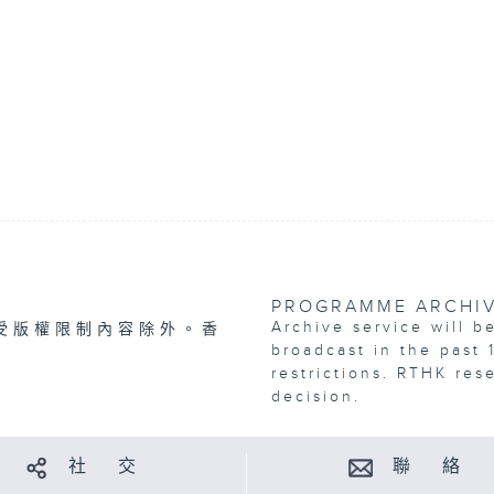
PROGRAMME ARCHI
Archive service will b
受版權限制內容除外。香
broadcast in the past 
restrictions. RTHK res
decision.
社 交
聯 絡