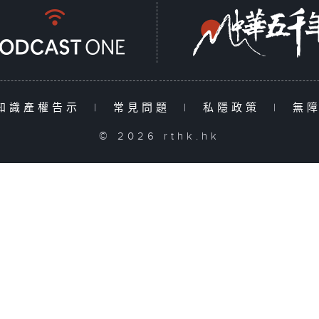
知識產權告示
|
常見問題
|
私隱政策
|
無
© 2026 rthk.hk