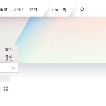
重溫
APPS
我們
ENG
/
簡
電台
普通
話台
尋