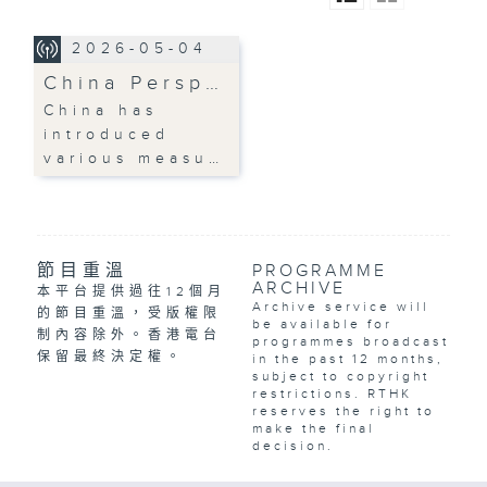
2026-05-04
China Persp…
China has
introduced
various measu…
節目重溫
PROGRAMME
ARCHIVE
本平台提供過往12個月
Archive service will
的節目重溫，受版權限
be available for
制內容除外。香港電台
programmes broadcast
保留最終決定權。
in the past 12 months,
subject to copyright
restrictions. RTHK
reserves the right to
make the final
decision.