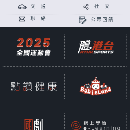
交 通
社 交
聯 絡
公眾回饋