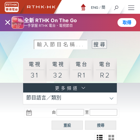
ENG
/
簡
×
全新 RTHK On The Go
取得
一手掌握 RTHK 電台、電視節目
電視
電視
電台
電台
31
32
R1
R2
電台
更多頻道
節目語言／類別
R3
電台
電台
電台
由
至
普通
R4
R5
話台
重設
搜尋