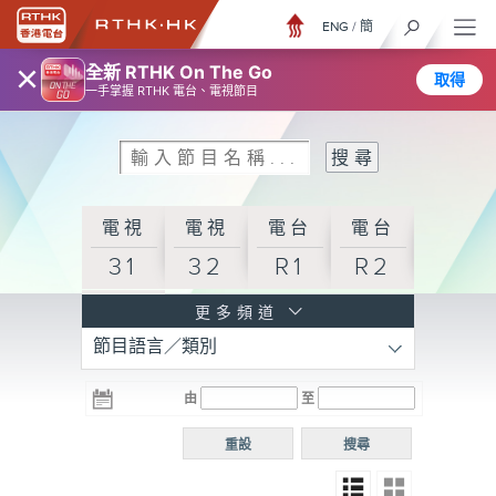
ENG
/
簡
×
全新 RTHK On The Go
取得
一手掌握 RTHK 電台、電視節目
電視
電視
電台
電台
31
32
R1
R2
電台
更多頻道
節目語言／類別
R3
電台
電台
電台
由
至
普通
R4
R5
話台
重設
搜尋