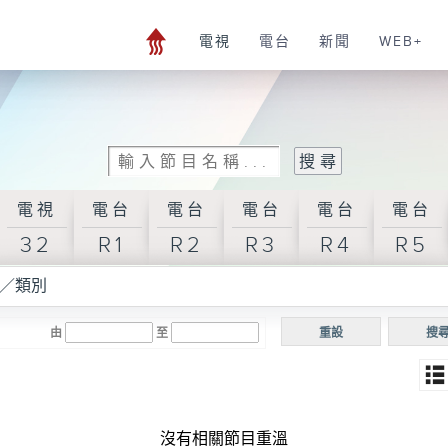
電視
電台
新聞
WEB+
電視
電台
電台
電台
電台
電台
32
R1
R2
R3
R4
R5
／類別
由
至
重設
搜
沒有相關節目重溫