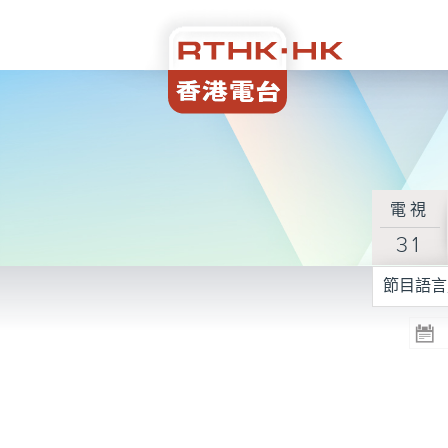
電視
31
節目語言