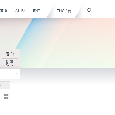
重溫
APPS
我們
ENG
/
簡
電台
普通
話台
尋