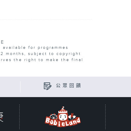
VE
e available for programmes
12 months, subject to copyright
erves the right to make the final
公眾回饋