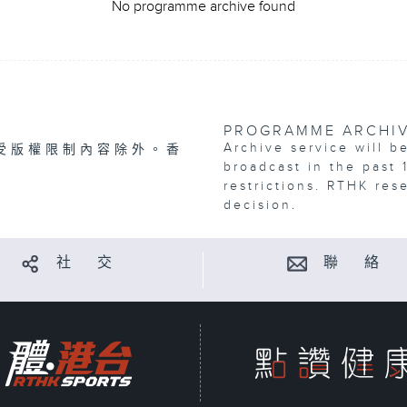
No programme archive found
PROGRAMME ARCHI
Archive service will b
受版權限制內容除外。香
broadcast in the past 
restrictions. RTHK res
decision.
社 交
聯 絡