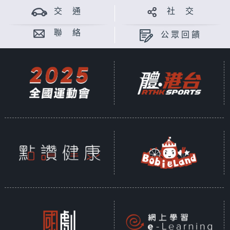
交 通
社 交
聯 絡
公眾回饋