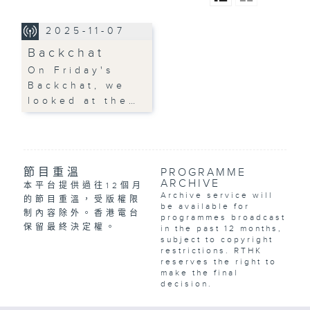
2025-11-07
Backchat
On Friday's
Backchat, we
looked at the…
節目重溫
PROGRAMME
ARCHIVE
本平台提供過往12個月
Archive service will
的節目重溫，受版權限
be available for
制內容除外。香港電台
programmes broadcast
保留最終決定權。
in the past 12 months,
subject to copyright
restrictions. RTHK
reserves the right to
make the final
decision.