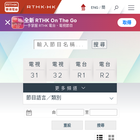
ENG
/
簡
×
全新 RTHK On The Go
取得
一手掌握 RTHK 電台、電視節目
電視
電視
電台
電台
31
32
R1
R2
電台
更多頻道
節目語言／類別
R3
電台
電台
電台
由
至
普通
R4
R5
話台
重設
搜尋