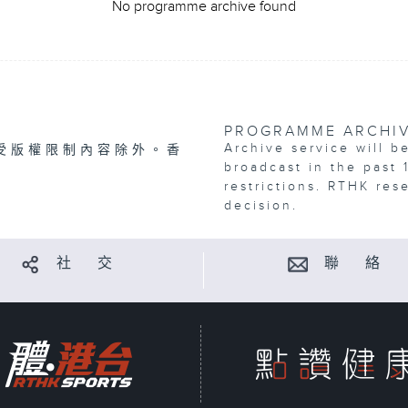
No programme archive found
PROGRAMME ARCHI
Archive service will b
受版權限制內容除外。香
broadcast in the past 
restrictions. RTHK res
decision.
社 交
聯 絡