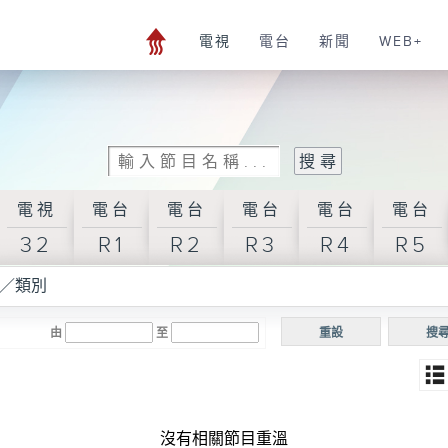
電視
電台
新聞
WEB+
電視
電台
電台
電台
電台
電台
32
R1
R2
R3
R4
R5
／類別
由
至
重設
搜
沒有相關節目重溫