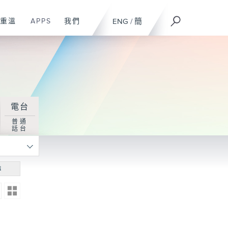
重溫
APPS
我們
ENG
/
簡
電台
普通
話台
尋