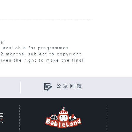
VE
e available for programmes
12 months, subject to copyright
erves the right to make the final
公眾回饋