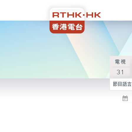
電視
31
節目語言