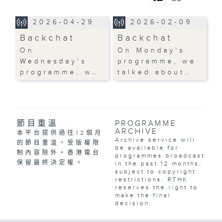
2026-04-29
2026-02-09
Backchat
Backchat
On
On Monday's
Wednesday's
programme, we
programme, w…
talked about…
節目重溫
PROGRAMME
ARCHIVE
本平台提供過往12個月
Archive service will
的節目重溫，受版權限
be available for
制內容除外。香港電台
programmes broadcast
保留最終決定權。
in the past 12 months,
subject to copyright
restrictions. RTHK
reserves the right to
make the final
decision.