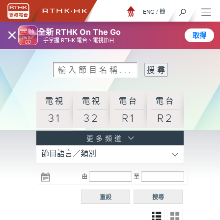
ENG
/
簡
×
全新 RTHK On The Go
取得
一手掌握 RTHK 電台、電視節目
電視
電視
電台
電台
31
32
R1
R2
電台
更多頻道
節目語言／類別
R3
電台
電台
電台
由
至
普通
R4
R5
話台
重設
搜尋