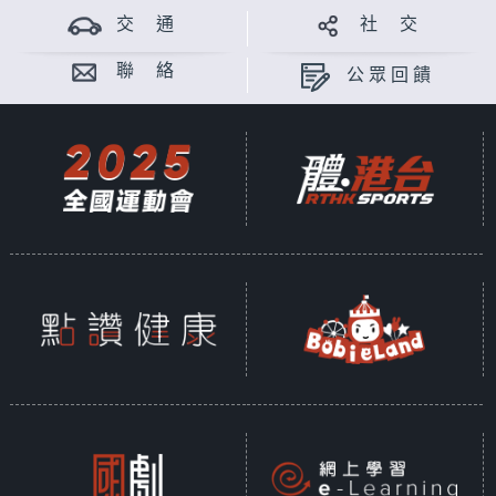
交 通
社 交
聯 絡
公眾回饋