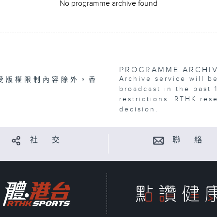
No programme archive found
PROGRAMME ARCHI
Archive service will b
受版權限制內容除外。香
broadcast in the past 
restrictions. RTHK res
decision.
社 交
聯 絡