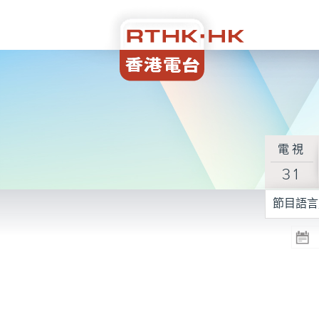
電視
31
節目語言