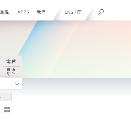
重溫
APPS
我們
ENG
/
簡
電台
普通
話台
尋