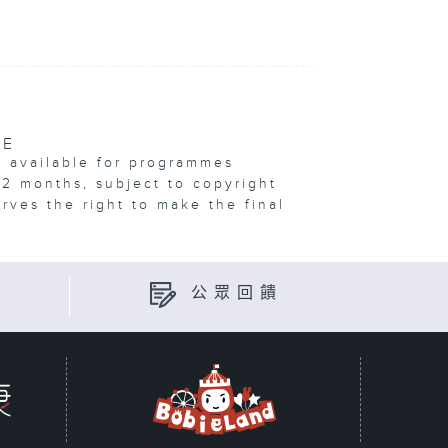
VE
e available for programmes
12 months, subject to copyright
erves the right to make the final
公眾回饋