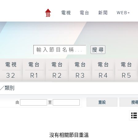
電視
電台
新聞
WEB+
電視
電台
電台
電台
電台
電台
32
R1
R2
R3
R4
R5
／類別
由
至
重設
搜
沒有相關節目重溫