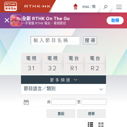
ENG
/
簡
×
全新 RTHK On The Go
取得
一手掌握 RTHK 電台、電視節目
電視
電視
電台
電台
31
32
R1
R2
電台
更多頻道
節目語言／類別
R3
電台
電台
電台
由
至
普通
R4
R5
話台
重設
搜尋