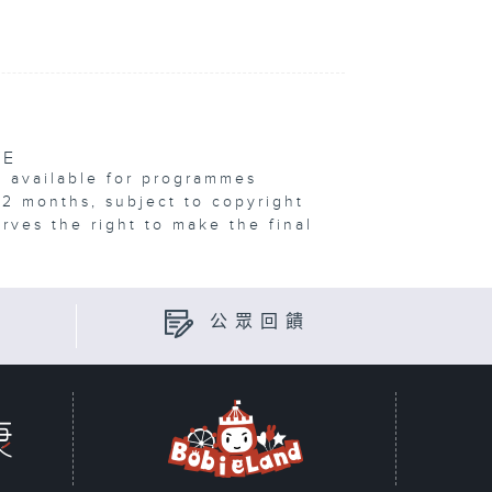
VE
e available for programmes
12 months, subject to copyright
erves the right to make the final
公眾回饋