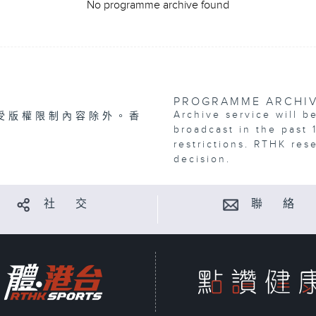
No programme archive found
PROGRAMME ARCHI
Archive service will b
受版權限制內容除外。香
broadcast in the past 
restrictions. RTHK res
decision.
社 交
聯 絡