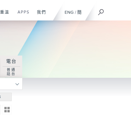
重溫
APPS
我們
ENG
/
簡
電台
普通
話台
尋