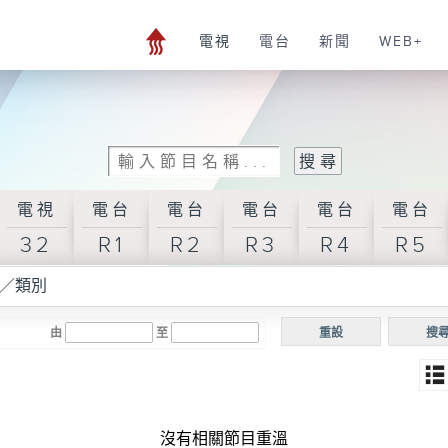
電視
電台
新聞
WEB+
電視
電台
電台
電台
電台
電台
32
R1
R2
R3
R4
R5
／類別
由
至
重設
搜
沒有相關節目重溫