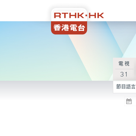
電視
31
節目語言