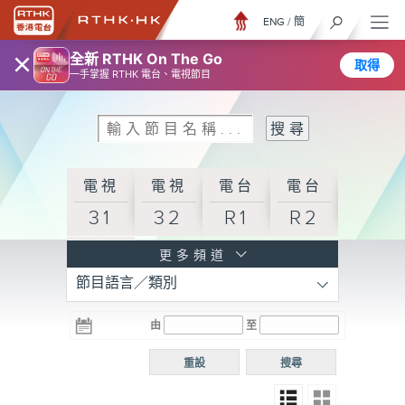
ENG
/
簡
×
全新 RTHK On The Go
取得
一手掌握 RTHK 電台、電視節目
電視
電視
電台
電台
31
32
R1
R2
電台
更多頻道
節目語言／類別
R3
電台
電台
電台
由
至
普通
R4
R5
話台
重設
搜尋