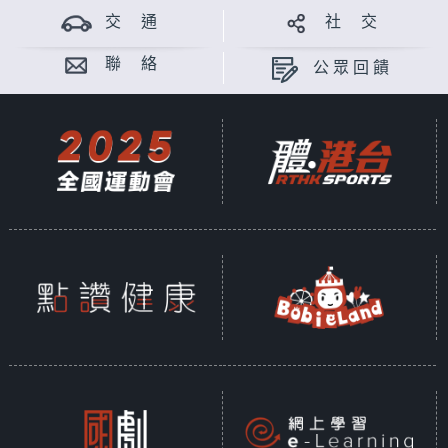
交 通
社 交
聯 絡
公眾回饋