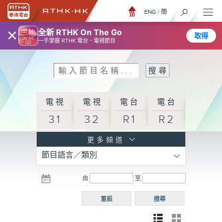
ENG
/
簡
×
全新 RTHK On The Go
取得
一手掌握 RTHK 電台、電視節目
電視
電視
電台
電台
31
32
R1
R2
電台
更多頻道
節目語言／類別
R3
電台
電台
電台
由
至
普通
R4
R5
話台
重設
搜尋