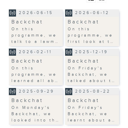
2026-06-15
2026-06-12
Backchat
Backchat
On this
On this
programme, we
programme, we
talk to a lawm…
first look at t…
2026-02-11
2025-12-19
Backchat
Backchat
On this
On Friday's
programme, we
Backchat, we
learned all ab…
talked about t…
2025-09-29
2025-08-22
Backchat
Backchat
On Monday's
On Friday's
Backchat, we
Backchat, we
looked into th…
learnt about a…