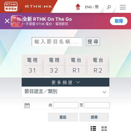
ENG
/
簡
×
全新 RTHK On The Go
取得
一手掌握 RTHK 電台、電視節目
電視
電視
電台
電台
31
32
R1
R2
電台
更多頻道
節目語言／類別
R3
電台
電台
電台
由
至
普通
R4
R5
話台
重設
搜尋