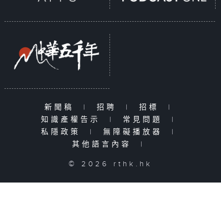
新聞稿
|
招聘
|
招標
|
知識產權告示
|
常見問題
|
私隱政策
|
無障礙播放器
|
其他語言內容
|
© 2026 rthk.hk