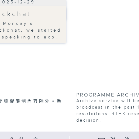
2025-12-29
ackchat
 Monday's
ckchat, we started
 speaking to exp…
PROGRAMME ARCHI
Archive service will b
受版權限制內容除外。香
broadcast in the past 
restrictions. RTHK res
decision.