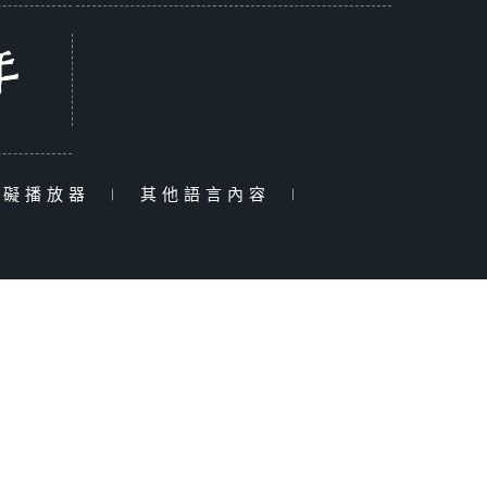
障礙播放器
|
其他語言內容
|