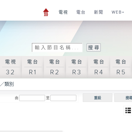
電視
電台
新聞
WEB+
電視
電台
電台
電台
電台
電台
32
R1
R2
R3
R4
R5
／類別
由
至
重設
搜