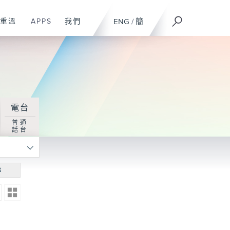
重溫
APPS
我們
ENG
/
簡
電台
普通
話台
尋