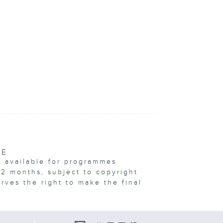
VE
e available for programmes
12 months, subject to copyright
erves the right to make the final