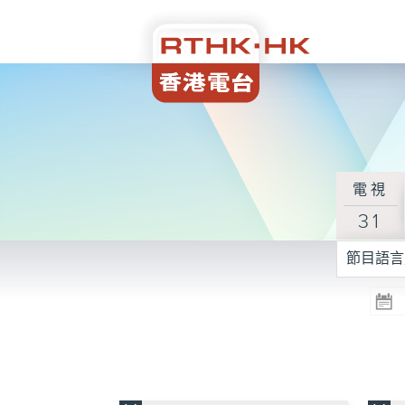
電視
31
節目語言