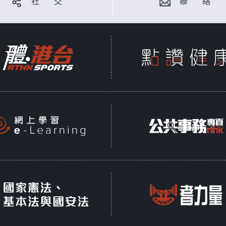
社 交
聯 絡