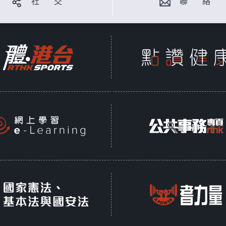
社 交
聯 絡