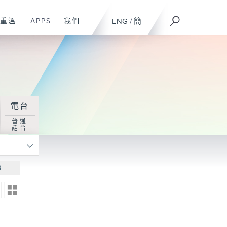
重溫
APPS
我們
ENG
/
簡
電台
普通
話台
尋