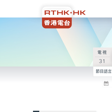
電視
31
節目語言