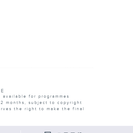
VE
e available for programmes
12 months, subject to copyright
erves the right to make the final