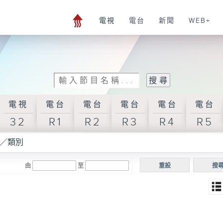
電視
電台
新聞
WEB+
電視
電台
電台
電台
電台
電台
32
R1
R2
R3
R4
R5
／類別
由
至
重設
搜