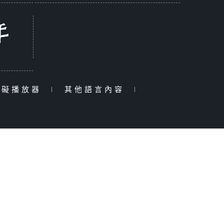
障礙播放器
|
其他語言內容
|