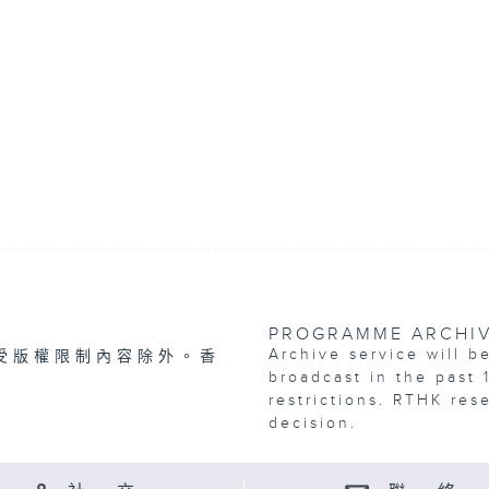
PROGRAMME ARCHI
Archive service will b
受版權限制內容除外。香
broadcast in the past 
restrictions. RTHK res
decision.