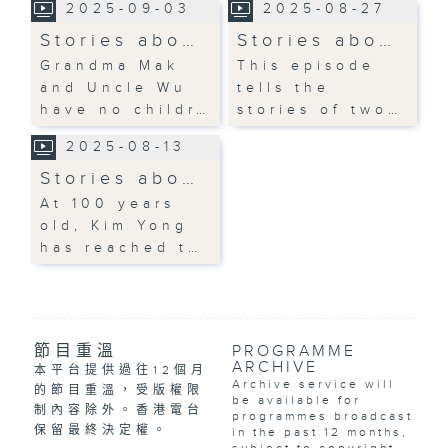
2025-09-03
2025-08-27
Stories abo…
Stories abo…
Grandma Mak
This episode
and Uncle Wu
tells the
have no childr…
stories of two…
2025-08-13
Stories abo…
At 100 years
old, Kim Yong
has reached t…
節目重溫
PROGRAMME
ARCHIVE
本平台提供過往12個月
Archive service will
的節目重溫，受版權限
be available for
制內容除外。香港電台
programmes broadcast
保留最終決定權。
in the past 12 months,