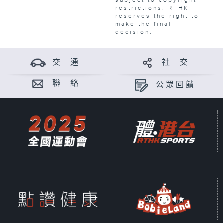
subject to copyright
restrictions. RTHK
reserves the right to
make the final
decision.
交 通
社 交
聯 絡
公眾回饋