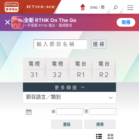
ENG
/
簡
×
全新 RTHK On The Go
取得
一手掌握 RTHK 電台、電視節目
電視
電視
電台
電台
31
32
R1
R2
電台
更多頻道
節目語言／類別
R3
電台
電台
電台
由
至
普通
R4
R5
話台
重設
搜尋