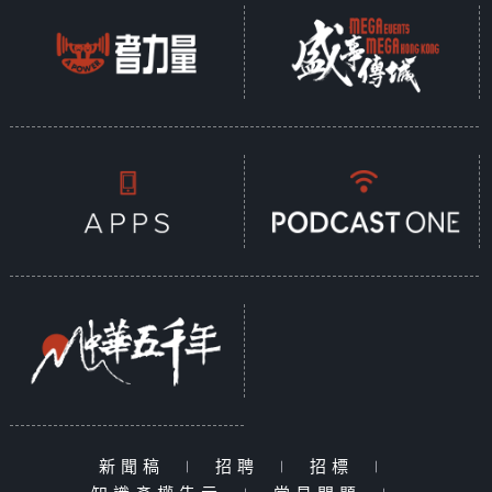
新聞稿
|
招聘
|
招標
|