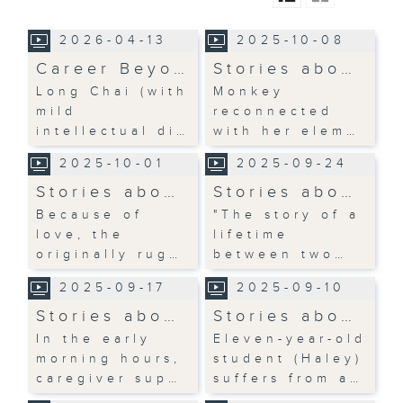
2026-04-13
2025-10-08
Career Beyo…
Stories abo…
Long Chai (with
Monkey
mild
reconnected
intellectual di…
with her elem…
2025-10-01
2025-09-24
Stories abo…
Stories abo…
Because of
"The story of a
love, the
lifetime
originally rug…
between two…
2025-09-17
2025-09-10
Stories abo…
Stories abo…
In the early
Eleven-year-old
morning hours,
student (Haley)
caregiver sup…
suffers from a…