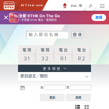
ENG
/
簡
×
全新 RTHK On The Go
取得
一手掌握 RTHK 電台、電視節目
電視
電視
電台
電台
31
32
R1
R2
電台
更多頻道
節目語言／類別
R3
電台
電台
電台
由
至
普通
R4
R5
話台
重設
搜尋