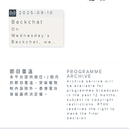
2025-09-10
Backchat
On
Wednesday’s
Backchat, we…
節目重溫
PROGRAMME
ARCHIVE
本平台提供過往12個月
Archive service will
的節目重溫，受版權限
be available for
制內容除外。香港電台
programmes broadcast
保留最終決定權。
in the past 12 months,
subject to copyright
restrictions. RTHK
reserves the right to
make the final
decision.