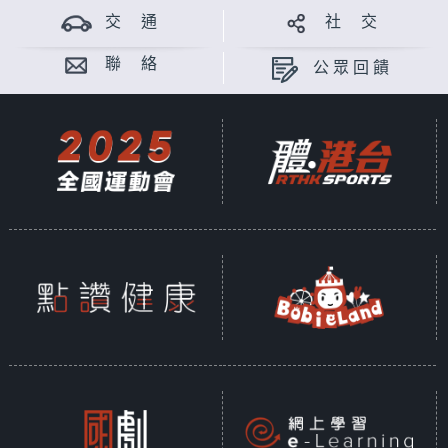
交 通
社 交
聯 絡
公眾回饋