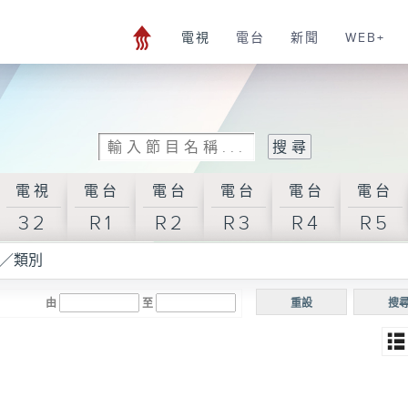
電視
電台
新聞
WEB+
電視
電台
電台
電台
電台
電台
32
R1
R2
R3
R4
R5
／類別
由
至
重設
搜