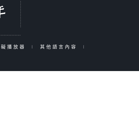
障礙播放器
|
其他語言內容
|