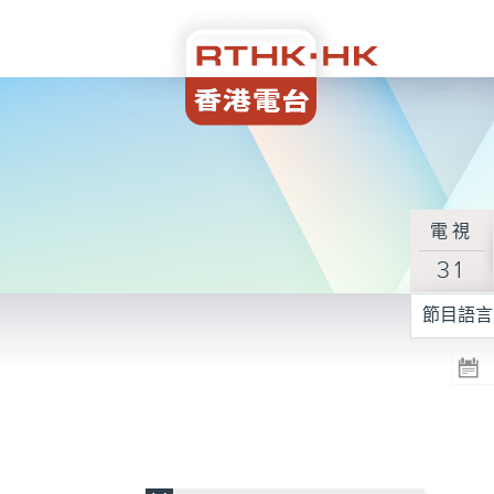
電視
31
節目語言