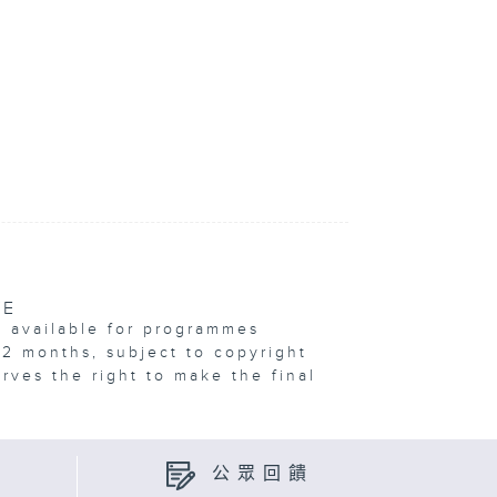
VE
e available for programmes
12 months, subject to copyright
erves the right to make the final
公眾回饋