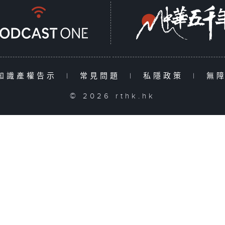
知識產權告示
|
常見問題
|
私隱政策
|
無
© 2026 rthk.hk