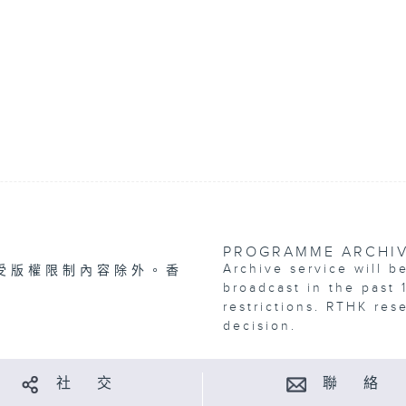
PROGRAMME ARCHI
Archive service will b
受版權限制內容除外。香
broadcast in the past 
restrictions. RTHK res
decision.
社 交
聯 絡