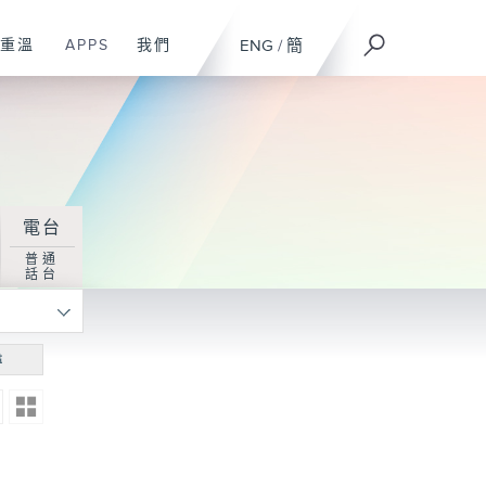
重溫
APPS
我們
ENG
/
簡
電台
普通
話台
尋