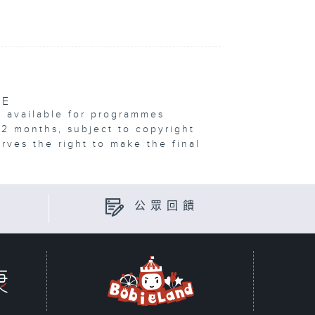
VE
e available for programmes
12 months, subject to copyright
erves the right to make the final
公眾回饋