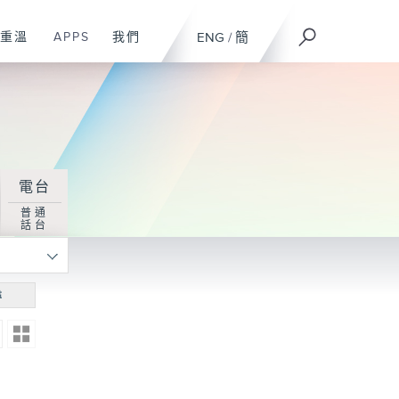
重溫
APPS
我們
ENG
/
簡
電台
普通
話台
尋