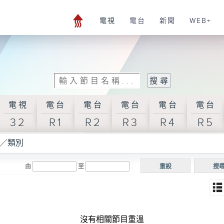
電視
電台
新聞
WEB+
電視
電台
電台
電台
電台
電台
32
R1
R2
R3
R4
R5
／類別
由
至
重設
搜
沒有相關節目重溫