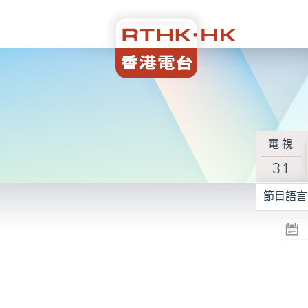
電視
31
節目語言