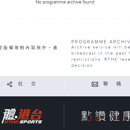
No programme archive found
PROGRAMME ARCHI
Archive service will b
受版權限制內容除外。香
broadcast in the past 
restrictions. RTHK res
decision.
社 交
聯 絡