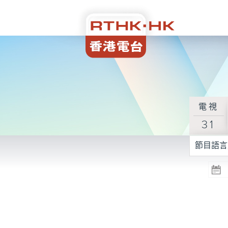
電視
31
節目語言