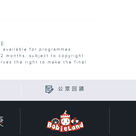
VE
e available for programmes
12 months, subject to copyright
erves the right to make the final
公眾回饋