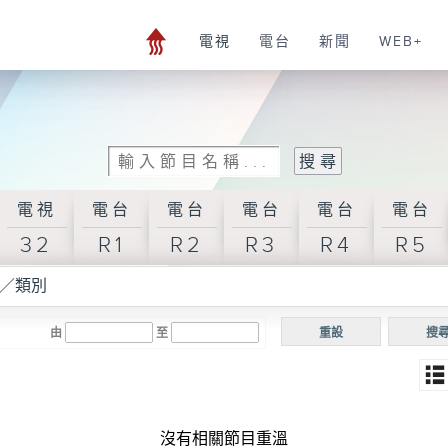
電視
電台
新聞
WEB+
電視
電台
電台
電台
電台
電台
32
R1
R2
R3
R4
R5
／類別
由
至
重設
搜
沒有相關節目重溫