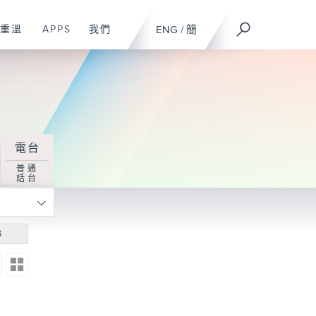
重溫
APPS
我們
ENG
/
簡
電台
普通
話台
尋