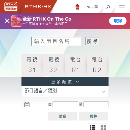
ENG
/
簡
×
全新 RTHK On The Go
取得
一手掌握 RTHK 電台、電視節目
電視
電視
電台
電台
31
32
R1
R2
電台
更多頻道
節目語言／類別
R3
電台
電台
電台
由
至
普通
R4
R5
話台
重設
搜尋