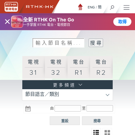
ENG
/
簡
×
全新 RTHK On The Go
取得
一手掌握 RTHK 電台、電視節目
電視
電視
電台
電台
31
32
R1
R2
電台
更多頻道
節目語言／類別
R3
電台
電台
電台
由
至
普通
R4
R5
話台
重設
搜尋