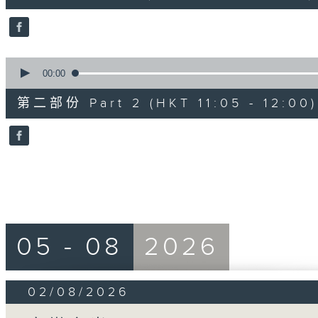
0
seconds
Volume
90%
0
seconds
00:00
of
55
第二部份 Part 2 (HKT 11:05 - 12:00)
minutes,
9
seconds
Volume
90%
05 - 08
2026
02/08/2026