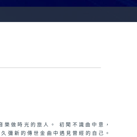
音樂做時光的旅人。 初聞不識曲中意，
歷久彌新的傳世金曲中遇見曾經的自己。