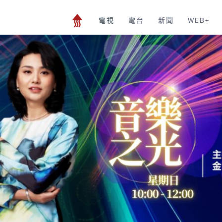
電視
電台
新聞
WEB+