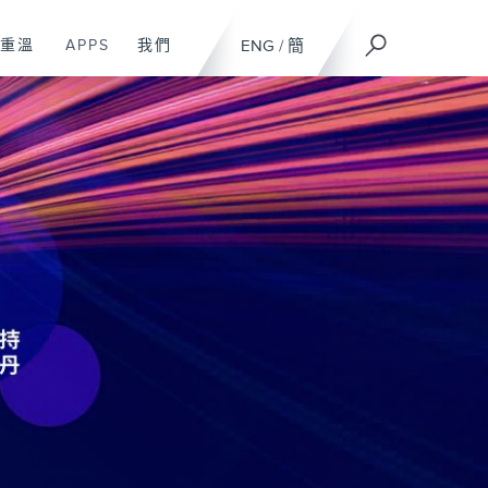
重溫
APPS
我們
ENG
/
簡