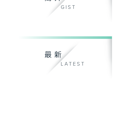
GIST
最新
LATEST