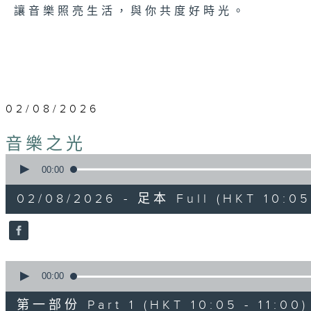
讓音樂照亮生活，與你共度好時光。
02/08/2026
音樂之光
0
seconds
00:00
of
1
02/08/2026 - 足本 Full (HKT 10:05 
hour,
50
minutes,
0
seconds
Volume
90%
0
seconds
00:00
of
55
第一部份 Part 1 (HKT 10:05 - 11:00)
minutes,