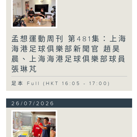
孟想運動周刊 第481集：上海
海港足球俱樂部新聞官 趙昊
晨、上海海港足球俱樂部球員
張琳芃
足本 Full (HKT 16:05 - 17:00)
26/07/2026