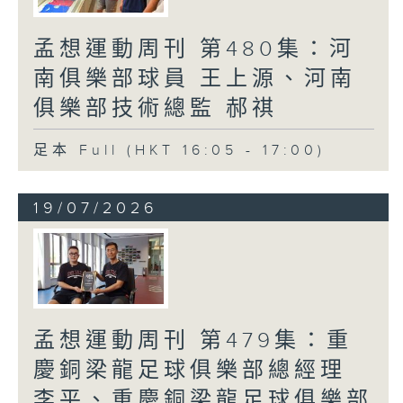
孟想運動周刊 第480集：河
南俱樂部球員 王上源、河南
俱樂部技術總監 郝祺
足本 Full (HKT 16:05 - 17:00)
19/07/2026
孟想運動周刊 第479集：重
慶銅梁龍足球俱樂部總經理
李平、重慶銅梁龍足球俱樂部