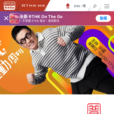
ENG
/
簡
×
全新 RTHK On The Go
取得
一手掌握 RTHK 電台、電視節目