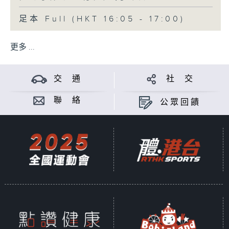
足本 Full (HKT 16:05 - 17:00)
更多 ...
交 通
社 交
聯 絡
公眾回饋