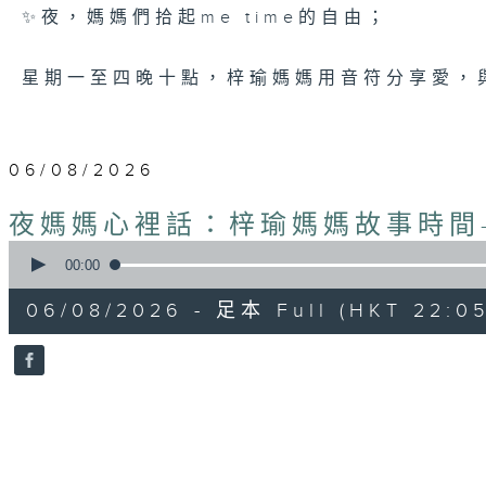
✨夜，媽媽們拾起me time的自由；
星期一至四晚十點，梓瑜媽媽用音符分享愛，
06/08/2026
夜媽媽心裡話：梓瑜媽媽故事時間
0
seconds
00:00
of
55
06/08/2026 - 足本 Full (HKT 22:05
minutes,
0
seconds
Volume
90%