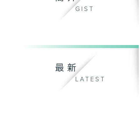
GIST
最新
LATEST