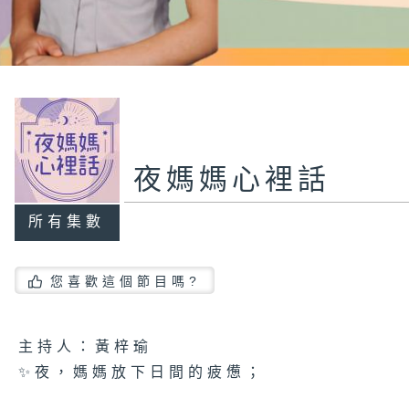
夜媽媽心裡話
所有集數
您喜歡這個節目嗎?
主持人：黃梓瑜
✨夜，媽媽放下日間的疲憊；