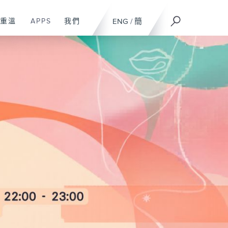
重溫
APPS
我們
ENG
/
簡