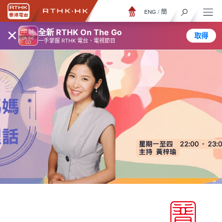
ENG
/
簡
×
全新 RTHK On The Go
取得
一手掌握 RTHK 電台、電視節目