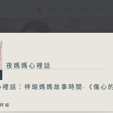
電視
電台
新聞
WEB+
夜媽媽心裡話
心裡話：梓瑜媽媽故事時間-《傷心
梓瑜