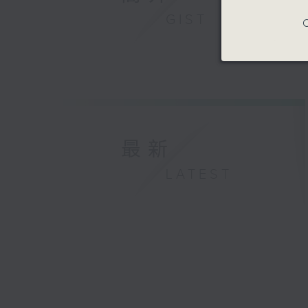
GIST
C
最新
LATEST