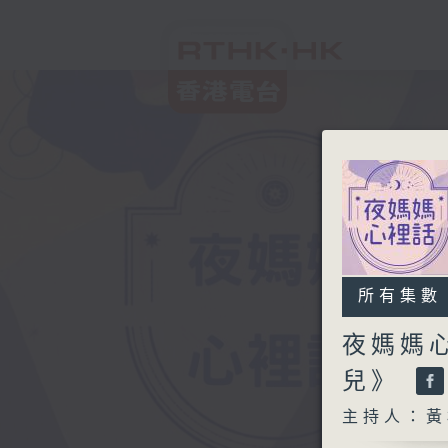
所有集數
夜媽媽
兒》
主持人：黃