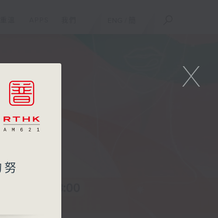
重溫
APPS
我們
ENG
/
簡
X
的努