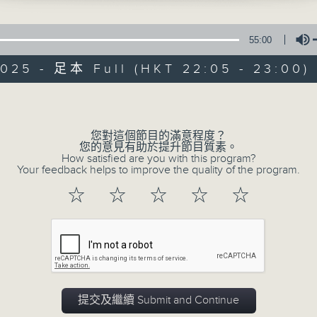
55:00
2025 - 足本 Full (HKT 22:05 - 23:00)
Volume
夜媽媽心裡話
您對這個節目的滿意程度？
您的意見有助於提升節目質素。
How satisfied are you with this program?
Your feedback helps to improve the quality of the program.
所有集數
☆
☆
☆
☆
☆
您喜歡這個節目嗎?
主持人：黃梓瑜
✨夜，媽媽放下日間的疲憊；
提交及繼續 Submit and Continue