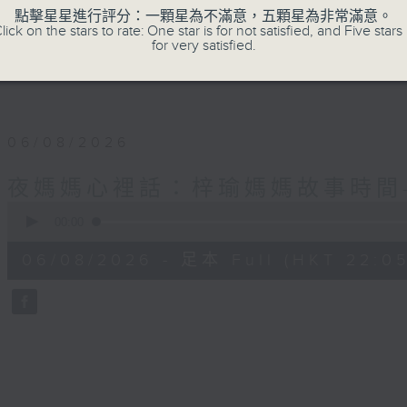
✨夜，媽媽們拾起me time的自由；
點擊星星進行評分：一顆星為不滿意，五顆星為非常滿意。
lick on the stars to rate: One star is for not satisfied, and Five stars 
for very satisfied.
星期一至四晚十點，梓瑜媽媽用音符分享愛，
06/08/2026
夜媽媽心裡話：梓瑜媽媽故事時間
0
seconds
00:00
of
55
06/08/2026 - 足本 Full (HKT 22:05
minutes,
0
seconds
Volume
90%