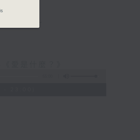
is
與你圍爐夜話～
-《愛是什麼？》
55:00
 - 23:00)