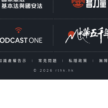
知識產權告示
|
常見問題
|
私隱政策
|
無
© 2026 rthk.hk