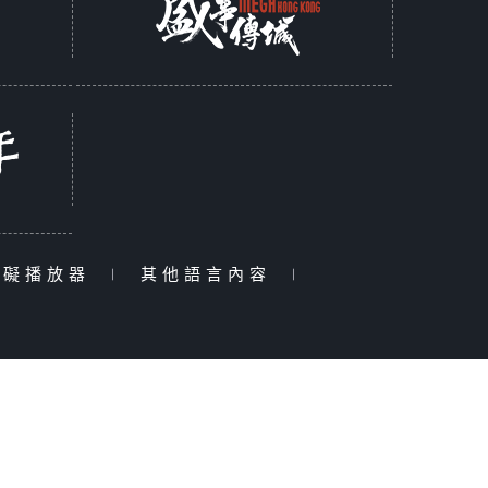
障礙播放器
|
其他語言內容
|