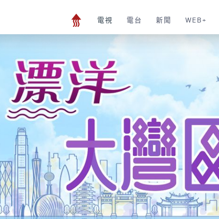
電視
電台
新聞
WEB+