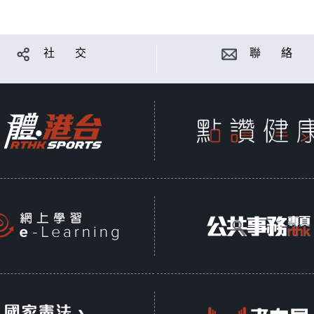
社 交
聯 絡