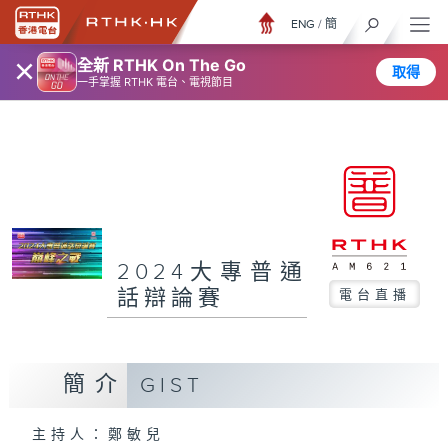
ENG
/
簡
×
全新 RTHK On The Go
取得
一手掌握 RTHK 電台、電視節目
2024大專普通
話辯論賽
電台直播
簡介
GIST
主持人：鄭敏兒