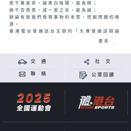
思千萬是非，論黑白陰陽，是為辯；
納千百奇思，成一家之言，是為論；
辯論有助我們發現事物的本質，挖掘問題的根
源。
香港電台普通話台主辦的「大專普通話辯論
賽」，已踏入第二十三屆。過去二十多年來，
更多...
每年都有參賽院校的普通話辯論隊代表香港前
往世界各地或通過線上與各一流大學的普通話
辯論隊進行交流、比賽，向外界展示香港高校
交 通
社 交
普通話辯論的水平。
今年十月，全港十二所院校的優秀辯論員，再
聯 絡
公眾回饋
次展開激烈比賽。究竟誰能憑藉縝密思維走出
重圍，一步步邁向辯論王者寶座？敬請關注！