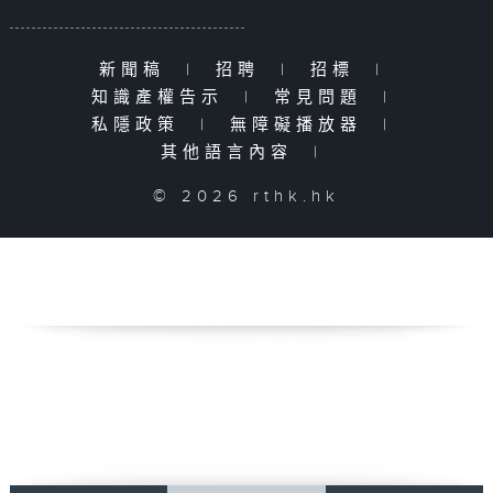
新聞稿
|
招聘
|
招標
|
知識產權告示
|
常見問題
|
私隱政策
|
無障礙播放器
|
其他語言內容
|
© 2026 rthk.hk