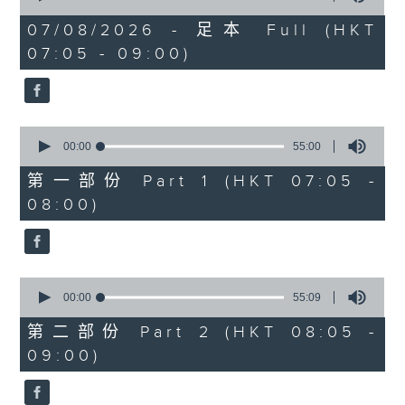
of
1
07/08/2026 - 足本 Full (HKT
hour,
07:05 - 09:00)
49
minutes,
59
seconds
0
seconds
00:00
55:00
of
55
第一部份 Part 1 (HKT 07:05 -
minutes,
08:00)
0
seconds
0
seconds
00:00
55:09
of
55
第二部份 Part 2 (HKT 08:05 -
minutes,
09:00)
9
seconds