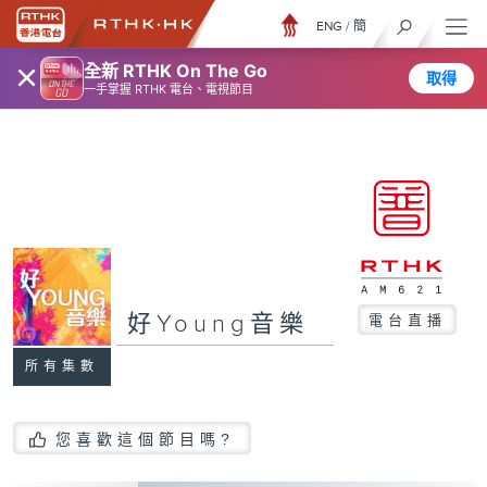
ENG
/
簡
×
全新 RTHK On The Go
取得
一手掌握 RTHK 電台、電視節目
好Young音樂
電台直播
所有集數
您喜歡這個節目嗎?