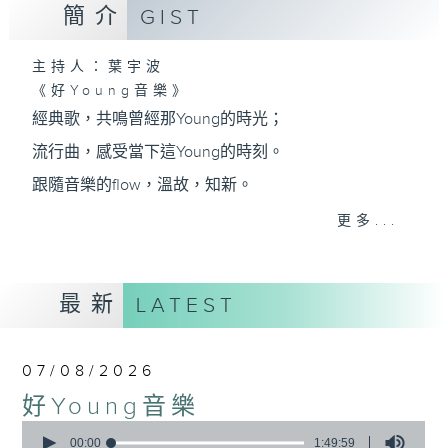
簡介
GIST
主持人：葉宇波
《好Young音樂》
經典歌，共鳴曾經那Young的時光；
流行曲，感受當下這Young的時刻。
跟隨音樂的flow，溫故，知新。
香港電台普通話台《好Young音樂》！
更多...
節目版塊包括：晨曲悠揚、好Young主題、粵語播
（廣東歌經典）、溫故知新（新歌精選）。
最新
LATEST
星期一至五早七點，
07/08/2026
《好Young音樂》
好Young音樂
葉宇波為你呈現音樂好模Young！
0
seconds
00:00
1:49:59