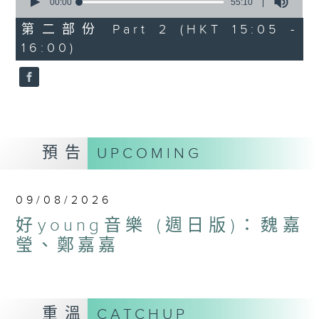
seconds
00:00
55:10
of
55
第二部份 Part 2 (HKT 15:05 -
minutes,
16:00)
10
seconds
預告
UPCOMING
09/08/2026
好young音樂 (週日版)：魏嘉
瑩、鄭嘉嘉
重溫
CATCHUP