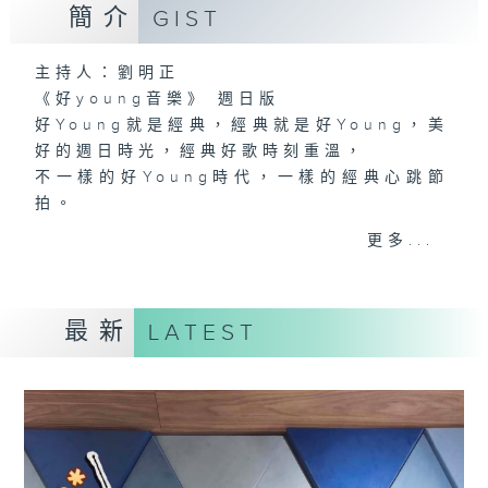
簡介
GIST
主持人：劉明正
《好young音樂》 週日版
好Young就是經典，經典就是好Young，美
好的週日時光，經典好歌時刻重溫，
不一樣的好Young時代，一樣的經典心跳節
拍。
更多...
「好Young音樂人」走進直播室，與你分享
經典金曲的絕妙之處，訴說當年情。
最新
LATEST
星期日下午2點，MinkMink跨越時空界限，
帶你感受經典音樂的青春魅力！