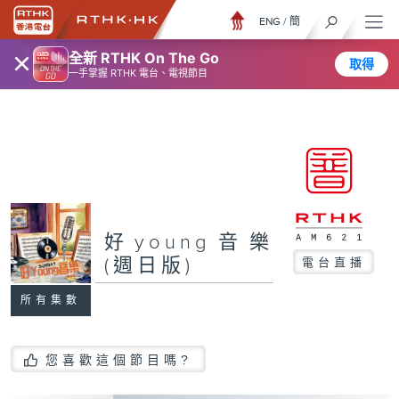
ENG
/
簡
×
全新 RTHK On The Go
取得
一手掌握 RTHK 電台、電視節目
好young音樂
(週日版)
電台直播
所有集數
您喜歡這個節目嗎?