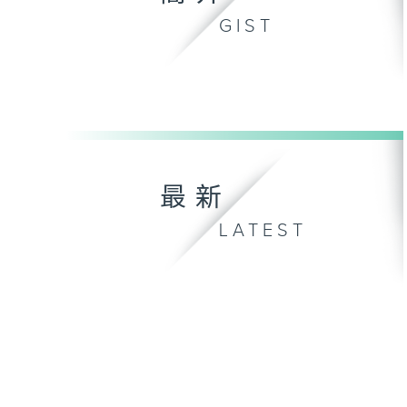
GIST
最新
LATEST