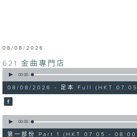
08/08/2026
621 金曲專門店
0
seconds
00:00
of
2
08/08/2026 - 足本 Full (HKT 07:05
hours,
45
minutes,
0
seconds
Volume
90%
0
seconds
00:00
of
55
第一部份 Part 1 (HKT 07:05 - 08:00
minutes,