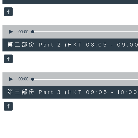
10
seconds
Volume
90%
0
seconds
00:00
of
55
第二部份 Part 2 (HKT 08:05 - 09:00
minutes,
20
seconds
Volume
90%
0
seconds
00:00
of
55
第三部份 Part 3 (HKT 09:05 - 10:00
minutes,
10
seconds
Volume
90%