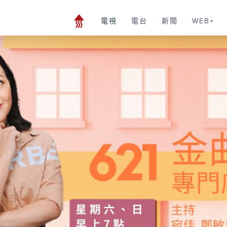
電視
電台
新聞
WEB+