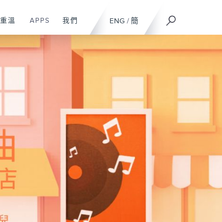
重溫
APPS
我們
ENG
/
簡