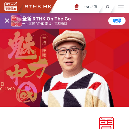
ENG
/
簡
×
全新 RTHK On The Go
取得
一手掌握 RTHK 電台、電視節目