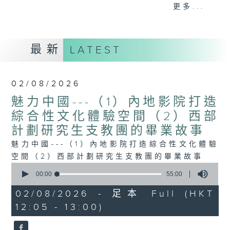
更多...
與香港電台普通話台聯合製作播出的綜合文化雜誌式
節目。
最新
LATEST
這裡既有歷經滄桑的悠久中華文化，也能感受當下的
時代脈搏！
02/08/2026
魅力中國---（1）內地影院打造
《魅力中國》每集我們的主持人都會去到中國内地不
綜合性文化體驗空間（2）西部
計劃研究生支教團的畢業故事
同地區，用聲音記錄下各自的腳步，讓你身臨其境，
魅力中國---（1）內地影院打造綜合性文化體驗
同步感受！
空間（2）西部計劃研究生支教團的畢業故事
0
seconds
00:00
55:00
of
55
02/08/2026 - 足本 Full (HKT
minutes,
12:05 - 13:00)
0
seconds