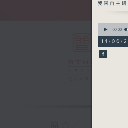
我國自主研
0
seconds
00:00
of
55
14/06/2
minutes,
0
seconds
90%
電台直播
簡介