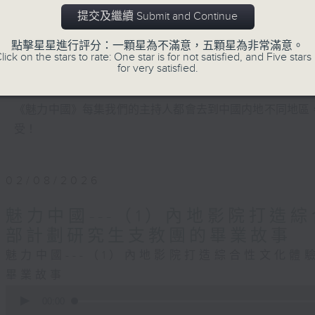
提交及繼續 Submit and Continue
《魅力中國》由中央廣播電視總台粵港澳大灣區之聲與香港
點擊星星進行評分：一顆星為不滿意，五顆星為非常滿意。
lick on the stars to rate: One star is for not satisfied, and Five stars 
for very satisfied.
這裡既有歷經滄桑的悠久中華文化，也能感受當下的時代脈
《魅力中國》每集我們的主持人都會去到中國内地不同地區
受！
02/08/2026
魅力中國---（1）內地影院打造
部計劃研究生支教團的畢業故事
魅力中國---（1）內地影院打造綜合性文化體
畢業故事
0
seconds
00:00
of