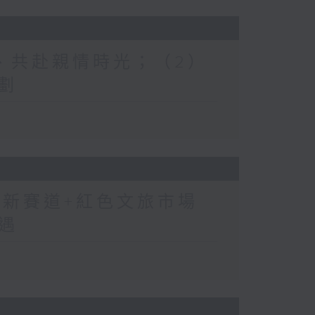
溫、共赴親情時光；（2）
劃
費新賽道+紅色文旅市場
遇