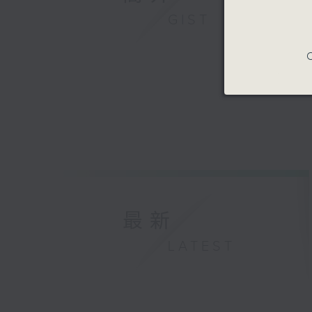
GIST
C
最新
LATEST