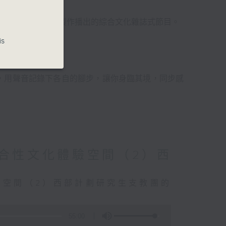
電台普通話台聯合製作播出的綜合文化雜誌式節目。
is
搏！
，用聲音記錄下各自的腳步，讓你身臨其境，同步感
綜合性文化體驗空間（2）西
驗空間（2）西部計劃研究生支教團的
55:00