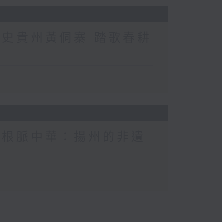
歷史貴州黃侗寨-踏歌春耕
界根脈中華：揚州的非遺