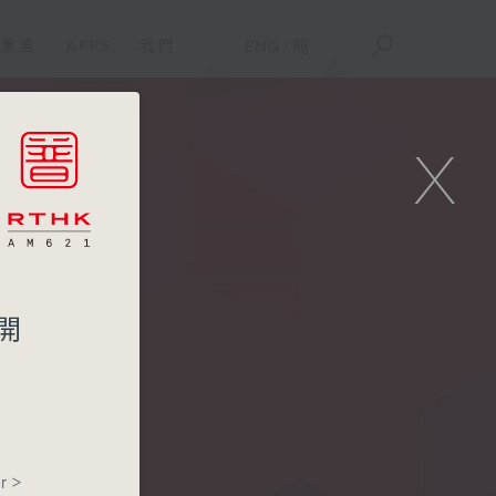
重溫
APPS
我們
ENG
/
簡
X
開
r>