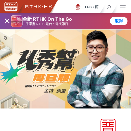
ENG
/
簡
×
全新 RTHK On The Go
取得
一手掌握 RTHK 電台、電視節目