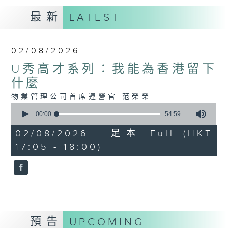
最新
LATEST
02/08/2026
U秀高才系列：我能為香港留下
什麼
物業管理公司首席運營官 范榮榮
0
seconds
00:00
54:59
of
54
02/08/2026 - 足本 Full (HKT
minutes,
17:05 - 18:00)
59
seconds
預告
UPCOMING