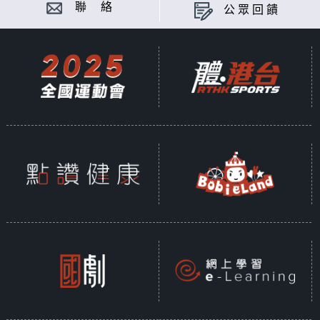
聯 絡
公眾回饋