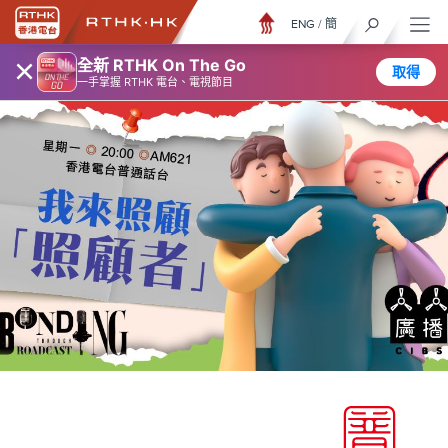
ENG
/
簡
×
全新 RTHK On The Go
取得
一手掌握 RTHK 電台、電視節目