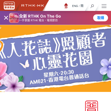
ENG
/
簡
×
全新 RTHK On The Go
取得
一手掌握 RTHK 電台、電視節目