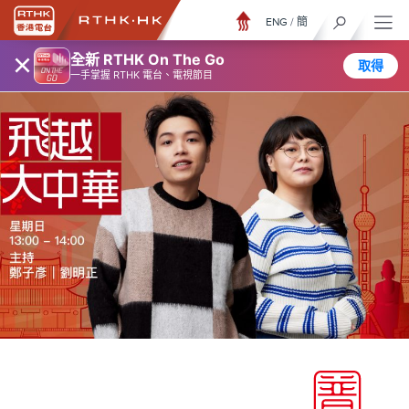
ENG
/
簡
×
全新 RTHK On The Go
取得
一手掌握 RTHK 電台、電視節目