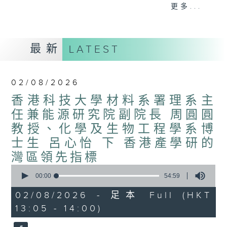
要求。
更多...
粵港澳大灣區建設是香港融入國家發展大局的
切入口，香港電台普通話台節目《飛越大中
華》將主要探討香港如何積極擁抱新時代改革
最新
LATEST
開放的歷史機遇，參與國內國際雙循環和“一
帶一路”建設，推進香港與內地互利合作邁入
新階段，在深度融合中譜寫“一國兩制”新篇
02/08/2026
章。
香港科技大學材料系署理系主
任兼能源研究院副院長 周圓圓
教授、化學及生物工程學系博
士生 呂心怡 下 香港產學研的
灣區領先指標
0
seconds
00:00
54:59
of
54
02/08/2026 - 足本 Full (HKT
minutes,
13:05 - 14:00)
59
seconds